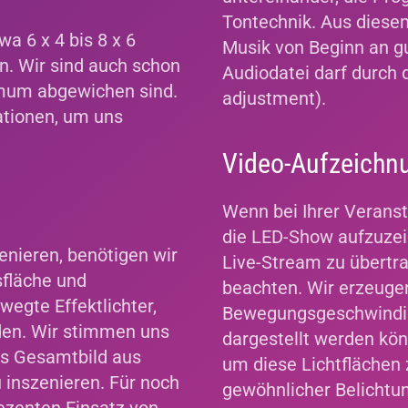
Tontechnik. Aus diese
wa 6 x 4 bis 8 x 6
Musik von Beginn an gu
n. Wir sind auch schon
Audiodatei darf durch 
imum abgewichen sind.
adjustment).
ationen, um uns
Video-Aufzeich
Wenn bei Ihrer Verans
die LED-Show aufzuzeic
nieren, benötigen wir
Live-Stream zu übertra
sfläche und
beachten. Wir erzeuge
wegte Effektlichter,
Bewegungsgeschwindigke
den. Wir stimmen uns
dargestellt werden kön
les Gesamtbild aus
um diese Lichtflächen
inszenieren. Für noch
gewöhnlicher Belichtung