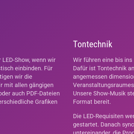
Tontechnik
er LED-Show, wenn wir
Wir führen eine bis in
stisch einbinden. Für
Dafür ist Tontechnik a
igen wir die
angemessen dimension
r mit allen gängigen
Veranstaltungsraumes,
f oder auch PDF-Dateien
Unsere Show-Musik ste
terschiedliche Grafiken
Format bereit.
Die LED-Requisiten we
gestartet. Danach sync
untereinander, die Pr