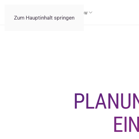
Lasershow
LED-Show
Feuershow
Zum Hauptinhalt springen
PLANU
EI