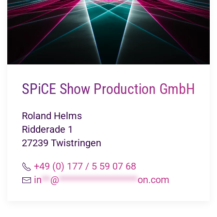
SPiCE Show Production GmbH
Roland Helms
Ridderade 1
27239 Twistringen
+49 (0) 177 / 5 59 07 68
in
**
@
******************
on.com